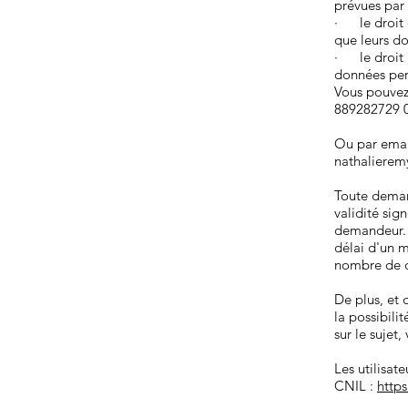
prévues par
· le droit d
que leurs d
· le droit à
données pers
Vous pouvez 
889282729 
Ou par email
nathalierem
Toute deman
validité sig
demandeur. 
délai d'un 
nombre de d
De plus, et 
la possibili
sur le sujet
Les utilisat
CNIL :
https