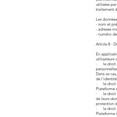
utilisées pa
traitement
Les données 
- nom et p
- adresse ma
- numéro de
Article 8 - 
En applicati
utilisateurs 
· le droit d
personnelles
Dans ce cas
de l'identité
· le droit d
Plateforme s
· le droit 
de leurs do
protection 
· le droit à
Plateforme 