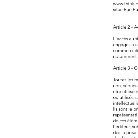
www.think-
situé Rue E
Article 2 - A
L'accès au s
engagez à ne
commerciales
notamment l'
Article 3 - 
Toutes les m
non, séquenc
être utilisé
ou utilisés s
intellectuell
Ils sont la 
représentati
de ces éléme
l'éditeur, s
dès la prise