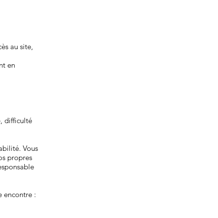
ès au site,
nt en
 difficulté
abilité. Vous
os propres
responsable
e encontre :