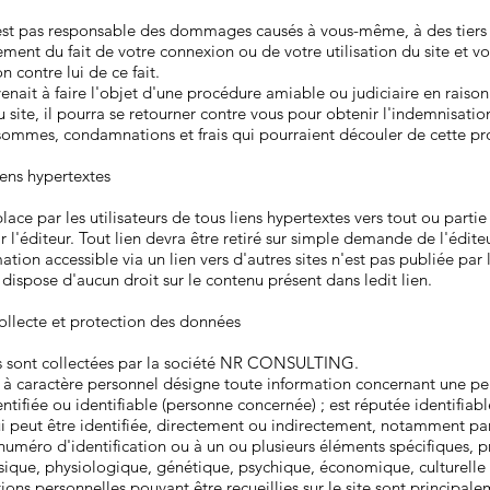
'est pas responsable des dommages causés à vous-même, à des tiers
ment du fait de votre connexion ou de votre utilisation du site et v
n contre lui de ce fait.
 venait à faire l'objet d'une procédure amiable ou judiciaire en raiso
du site, il pourra se retourner contre vous pour obtenir l'indemnisatio
 sommes, condamnations et frais qui pourraient découler de cette pr
Liens hypertextes
lace par les utilisateurs de tous liens hypertextes vers tout ou partie 
r l'éditeur. Tout lien devra être retiré sur simple demande de l'édite
ation accessible via un lien vers d'autres sites n'est pas publiée par l
 dispose d'aucun droit sur le contenu présent dans ledit lien.
Collecte et protection des données
 sont collectées par la société NR CONSULTING.
à caractère personnel désigne toute information concernant une p
ntifiée ou identifiable (personne concernée) ; est réputée identifiab
i peut être identifiée, directement ou indirectement, notamment par
uméro d'identification ou à un ou plusieurs éléments spécifiques, p
sique, physiologique, génétique, psychique, économique, culturelle 
ions personnelles pouvant être recueillies sur le site sont principal