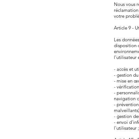
Nous vous r
réclamation 
votre prob
Article 9 - 
Les données 
disposition 
environnemen
l’utilisateur
- accès et ut
- gestion du
- mise en œu
- vérificatio
- personnali
navigation de
- prévention
malveillants
- gestion des
- envoi d'in
l'utilisateur ;