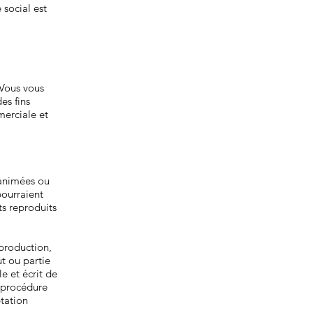
social est
 Vous vous
es fins
merciale et
 animées ou
pourraient
ts reproduits
eproduction,
ut ou partie
e et écrit de
e procédure
ptation