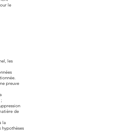
pour le
el, les
données
ntionnée.
une preuve
a
 ;
suppression
matière de
à la
x hypothèses