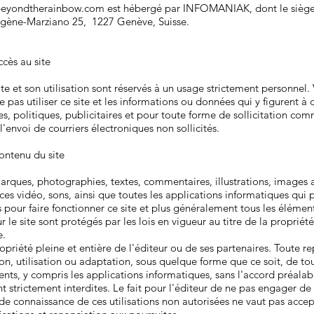
beyondtherainbow.com
est hébergé par INFOMANIAK, dont le siège 
ugène-Marziano 25, 1227 Genève, Suisse.
ccès au site
ite et son utilisation sont réservés à un usage strictement personnel.
 pas utiliser ce site et les informations ou données qui y figurent à d
, politiques, publicitaires et pour toute forme de sollicitation com
envoi de courriers électroniques non sollicités.
Contenu du site
arques, photographies, textes, commentaires, illustrations, images
es vidéo, sons, ainsi que toutes les applications informatiques qui 
es pour faire fonctionner ce site et plus généralement tous les élémen
ur le site sont protégés par les lois en vigueur au titre de la propriété
e.
propriété pleine et entière de l'éditeur ou de ses partenaires. Toute r
on, utilisation ou adaptation, sous quelque forme que ce soit, de to
nts, y compris les applications informatiques, sans l'accord préalabl
ont strictement interdites. Le fait pour l'éditeur de ne pas engager d
 de connaissance de ces utilisations non autorisées ne vaut pas acce