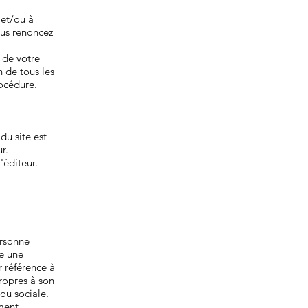
 et/ou à
ous renoncez
n de votre
n de tous les
océdure.
du site est
ur.
'éditeur.
ersonne
le une
 référence à
ropres à son
ou sociale.
ement