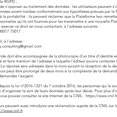
 le RGPD ;
e s’opposer au traitement des données : les utilisateurs peuvent s’
onnées soient traitées conformément aux hypothèses prévues par le
 la portabilité : ils peuvent réclamer que la Plateforme leur remette
onnelles qu'ils ont fournies pour les transmettre à une nouvelle Pl
exercer ce droit en nous contactant, à l’adresse suivante :
00017 75017 .
, à l’adresse :
y.consulting@gmail.com
de doit être accompagnée de la photocopie d’un titre d’identité e
né et faire mention de l’adresse à laquelle l'éditeur pourra contacter 
La réponse sera adressée dans le mois suivant la réception de la 
mois peut être prolongé de deux mois si la complexité de la demand
emandes l'exigent.
depuis la loi n°2016-1321 du 7 octobre 2016, les personnes qui le so
té d’organiser le sort de leurs données après leur décès. Pour plus d’
, vous pouvez consulter le site Internet de la CNIL :
https://www.cnil.fr
eurs peuvent aussi introduire une réclamation auprès de la CNIL sur le
://www.cnil.fr
.