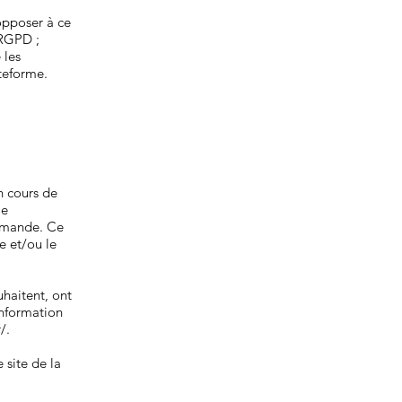
opposer à ce
 RGPD ;
 les
ateforme.
n cours de
le
demande. Ce
e et/ou le
uhaitent, ont
information
/.
 site de la