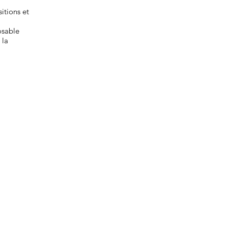
itions et
osable
 la