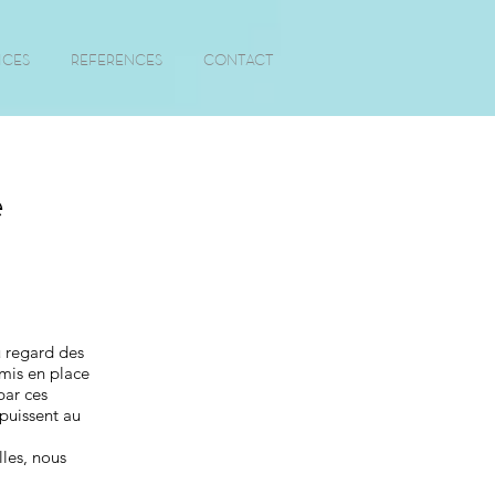
ICES
REFERENCES
CONTACT
é
 regard des
 mis en place
par ces
 puissent au
les, nous