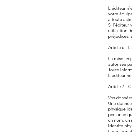
L'éditeur n
votre équipe
à toute actio
Si l'éditeur
utilisation 
préjudices,
Article 6 - 
La mise en p
autorisée pa
Toute inform
L'éditeur ne
Article 7 - 
Vos données
Une donnée 
physique ide
personne qu
un nom, un n
identité phy
Les informat