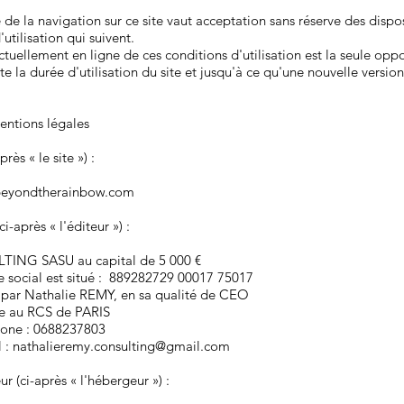
 de la navigation sur ce site vaut acceptation sans réserve des dispos
'utilisation qui suivent.
ctuellement en ligne de ces conditions d'utilisation est la seule opp
e la durée d'utilisation du site et jusqu'à ce qu'une nouvelle version
Mentions légales
près « le site ») :
beyondtherainbow.com
ci-après « l'éditeur ») :
ING SASU au capital de 5 000 €
ge social est situé : 889282729 00017 75017
 par Nathalie REMY, en sa qualité de CEO
e au RCS de PARIS
hone : 0688237803
l :
nathalieremy.consulting@gmail.com
r (ci-après « l'hébergeur ») :