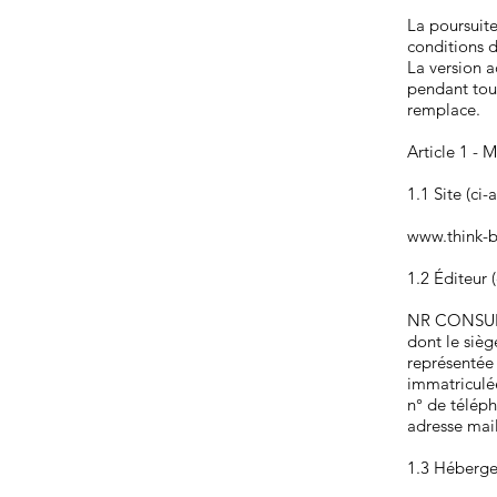
La poursuite
conditions d
La version a
pendant tout
remplace.
Article 1 - 
1.1 Site (ci-a
www.think-
1.2 Éditeur (
NR CONSULT
dont le siè
représentée
immatriculé
n° de télép
adresse mai
1.3 Hébergeu