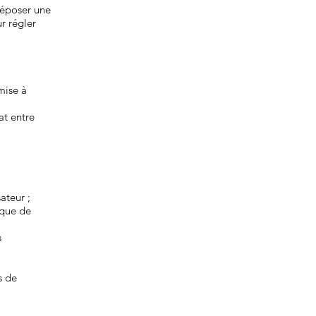
époser une
r régler
mise à
at entre
:
ateur ;
ique de
s
s de