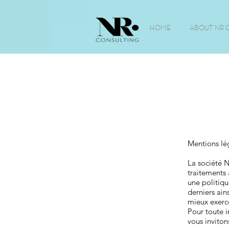
HOME
ABOUT NR 
Mentions lég
La société 
traitements 
une politiqu
derniers ain
mieux exerce
Pour toute 
vous invitons