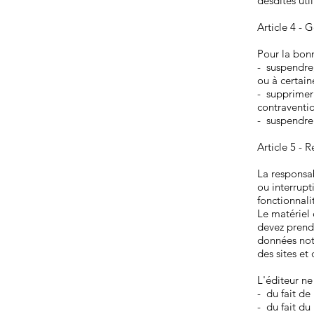
desdites uti
Article 4 - G
Pour la bonn
- suspendre,
ou à certain
- supprimer
contraventio
- suspendre 
Article 5 - 
La responsab
ou interrupt
fonctionnali
Le matériel 
devez prend
données nota
des sites et
L'éditeur ne
- du fait de 
- du fait du